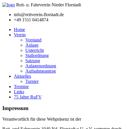
Reit- u. Fahrverein Nieder Florstadt
info@reitverein-florstadt.de
+49 1511 0414874
Home
Verein
Vorstand
Anlage
Unterricht
Stallordnung
Satzung
Anlagenordnung
Aufnahmeantrag
Aktuelles
Turnier
Termine
Links
75 Jahre RuFV
Impressum
Verantwortlich für diese Webpräsenz ist der
Reit- und Fahrverein 1949 Nd. Florstadt u.U. e.V. vertreten durch