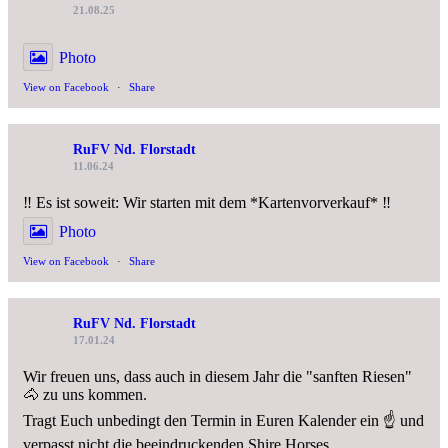
21.08.25
Photo
View on Facebook
·
Share
RuFV Nd. Florstadt
11.06.24
‼️ Es ist soweit: Wir starten mit dem *Kartenvorverkauf* ‼️
Photo
View on Facebook
·
Share
RuFV Nd. Florstadt
17.01.24
Wir freuen uns, dass auch in diesem Jahr die "sanften Riesen"
🐴 zu uns kommen.
Tragt Euch unbedingt den Termin in Euren Kalender ein ☝️ und
verpasst nicht die beeindruckenden Shire Horses