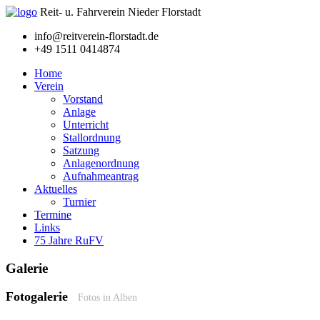
Reit- u. Fahrverein Nieder Florstadt
info@reitverein-florstadt.de
+49 1511 0414874
Home
Verein
Vorstand
Anlage
Unterricht
Stallordnung
Satzung
Anlagenordnung
Aufnahmeantrag
Aktuelles
Turnier
Termine
Links
75 Jahre RuFV
Galerie
Fotogalerie
Fotos in Alben