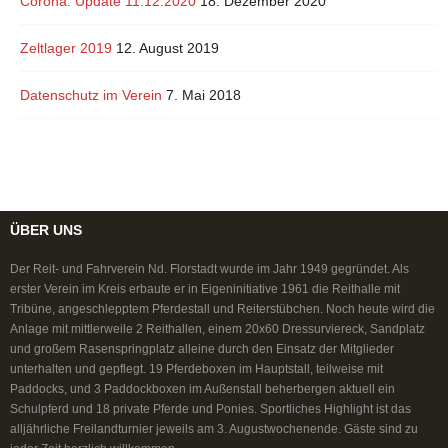
Corona: Update 11.12.2020
18. Dezember 2020
Zeltlager 2019
12. August 2019
Datenschutz im Verein
7. Mai 2018
ÜBER UNS
Der Reit- und Fahrverein Nd. Florstadt wurde im Jahr 1949 gegründet. Als
erster Verein im Kreis erbaute er in Eigeninitiative 1961 die Reithalle mit
Tribüne, angeschlepptem Pferdestall und Reiterstübchen. Noch heute wird die
Anlage mit mittlerweile 2 Reithallen, einem 20x60 Dressurviereck, Sandplatz
und großem Rasenspringplatz alleine durch den Einsatz der Mitglieder
unterhalten und gepflegt. 19 Pferdeboxen im Hauptstall, teilweise mit
Paddocks, und 3 Paddockboxen im Außenstall beherbergen aktuell ein
Schulpferd und 18 private Pferde und Ponies. Sportliches Highlight ist das
alljährliche Freilandturnier jeweils am 3. Augustwochenende. Gäste sind zu