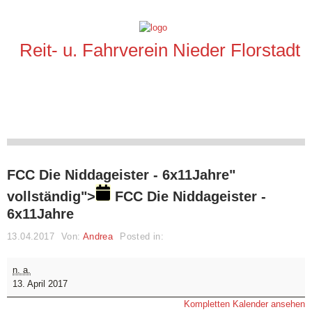
Reit- u. Fahrverein Nieder Florstadt
FCC Die Niddageister - 6x11Jahre"
vollständig">
FCC Die Niddageister -
6x11Jahre
13.04.2017
Von:
Andrea
Posted in:
FCC
n. a.
Die
13. April 2017
Niddageister
Kompletten Kalender ansehen
-