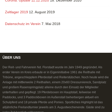
Corona: Update 11.12.2020
18. Dezember 2020
Zeltlager 2019
12. August 2019
Datenschutz im Verein
7. Mai 2018
ÜBER UNS
Der Reit- und Fahrverein Nd. Florstadt wurde im Jahr 1949 gegründet. Als
erster Verein im Kreis erbaute er in Eigeninitiative 1961 die Reithalle mit
Tribüne, angeschlepptem Pferdestall und Reiterstübchen. Noch heute wird die
Anlage mit mittlerweile 2 Reithallen, einem 20x60 Dressurviereck, Sandplatz
und großem Rasenspringplatz alleine durch den Einsatz der Mitglieder
unterhalten und gepflegt. 19 Pferdeboxen im Hauptstall, teilweise mit
Paddocks, und 3 Paddockboxen im Außenstall beherbergen aktuell ein
Schulpferd und 18 private Pferde und Ponies. Sportliches Highlight ist das
alljährliche Freilandturnier jeweils am 3. Augustwochenende. Gäste sind zu