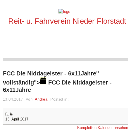
Reit- u. Fahrverein Nieder Florstadt
FCC Die Niddageister - 6x11Jahre"
vollständig">
FCC Die Niddageister -
6x11Jahre
13.04.2017
Von:
Andrea
Posted in:
FCC
n. a.
Die
13. April 2017
Niddageister
Kompletten Kalender ansehen
-